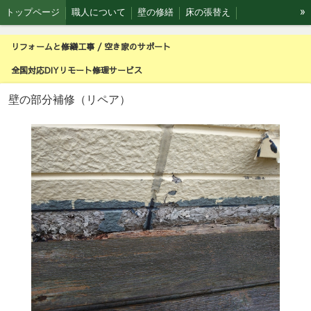
»
トップページ
職人について
壁の修繕
床の張替え
ピザ窯製作
森の工房 ウッドデッキ
空き家のお手伝い
リフォームと修繕工事 / 空き家のサポート
全国対応DIYリモート修理サービス利用実例
壁の部分補修（リペア）
全国対応DIYリモート修理サービス
壁の部分補修（リペア）