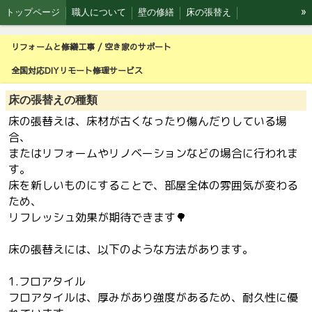
»
トップページ
職人について
壁の修繕
床の張替え
ピザ窯製作
森の工房 ウッドデッキ
空き家のお手伝い
リフォームと修繕工事 / 空き家のサポート
全国対応DIYリモート修理サービス利用実例
壁の部分補修（リペア）
全国対応DIYリモート修理サービス
床の張替えの種類
床の張替えは、床材が古くなったり傷んだりしている場
合、
またはリフォームやリノベーションなどの場合に行われま
す。
床を新しいものにすることで、部屋全体の雰囲気が変わる
ため、
リフレッシュ効果が期待できます🌳
床の張替えには、以下のような方法があります。
1.フロアタイル
フロアタイルは、厚みがあり強度があるため、耐久性に優